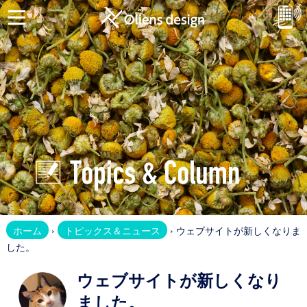
ホ
ー
ム
お
問
合
せ
Website
ホ
ホーム
›
トピックス＆ニュース
› ウェブサイトが新しくなりま
ー
した。
ム
ペ
ウェブサイトが新しくなり
ー
ました。
ジ