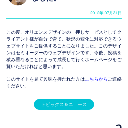
制
作・
2012年 07月31日
管
理
この度、オリエンスデザインの一押しサービスとしてク
ライアント様が自分で育て、状況の変化に対応できるウ
ェブサイトをご提供することになりました。このデザイ
ホ
ンはセミオーダーのウェブデザインです。今後、投稿を
ー
積み重なることによって成長して行くホームページをご
ム
覧いただければと思います。
ペ
ー
このサイトを見て興味を持たれた方は
こちらから
ご連絡
ジ
ください。
制
作
実
トピックス＆ニュース
績
Graphics