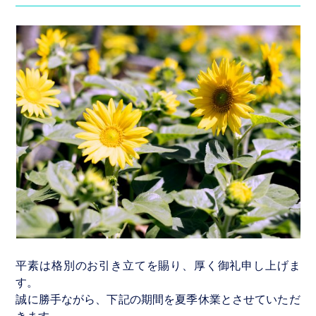
制
作・
管
理
ホ
ー
ム
ペ
ー
ジ
制
作
実
平素は格別のお引き立てを賜り、厚く御礼申し上げま
績
す。
Graphics
誠に勝手ながら、下記の期間を夏季休業とさせていただ
きます。