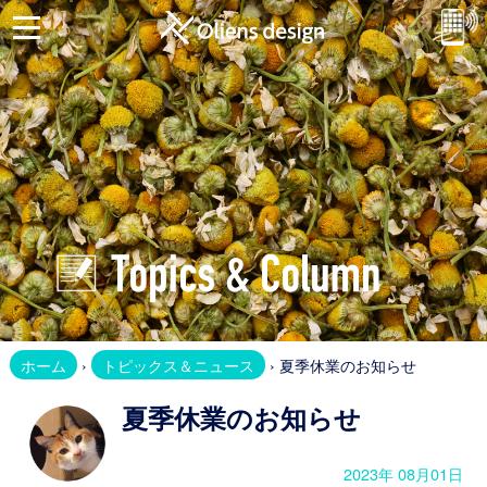
ホ
ー
ム
お
問
合
せ
Website
ホ
ホーム
›
トピックス＆ニュース
› 夏季休業のお知らせ
ー
ム
夏季休業のお知らせ
ペ
ー
2023年 08月01日
ジ