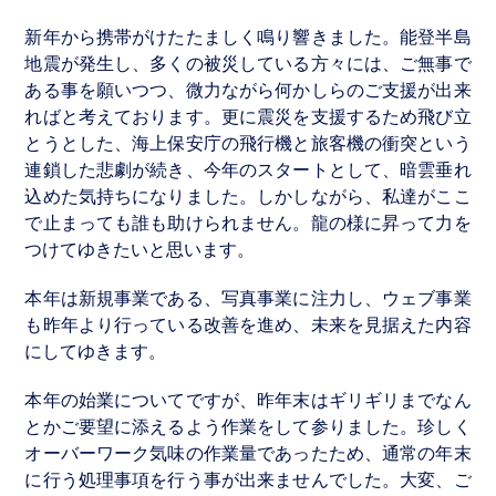
グ
新年から携帯がけたたましく鳴り響きました。能登半島
ラ
地震が発生し、多くの被災している方々には、ご無事で
フ
ある事を願いつつ、微力ながら何かしらのご支援が出来
ィ
ればと考えております。更に震災を支援するため飛び立
ッ
とうとした、海上保安庁の飛行機と旅客機の衝突という
ク
連鎖した悲劇が続き、今年のスタートとして、暗雲垂れ
デ
込めた気持ちになりました。しかしながら、私達がここ
ザ
で止まっても誰も助けられません。龍の様に昇って力を
イ
つけてゆきたいと思います。
ン
本年は新規事業である、写真事業に注力し、ウェブ事業
も昨年より行っている改善を進め、未来を見据えた内容
パ
にしてゆきます。
ン
フ
本年の始業についてですが、昨年末はギリギリまでなん
レ
とかご要望に添えるよう作業をして参りました。珍しく
ッ
オーバーワーク気味の作業量であったため、通常の年末
ト・
に行う処理事項を行う事が出来ませんでした。大変、ご
チ