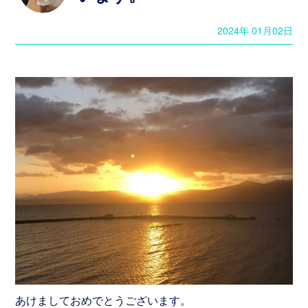
制
作・
2024年 01月02日
管
理
ホ
ー
ム
ペ
ー
ジ
制
作
実
績
Graphics
あけましておめでとうございます。