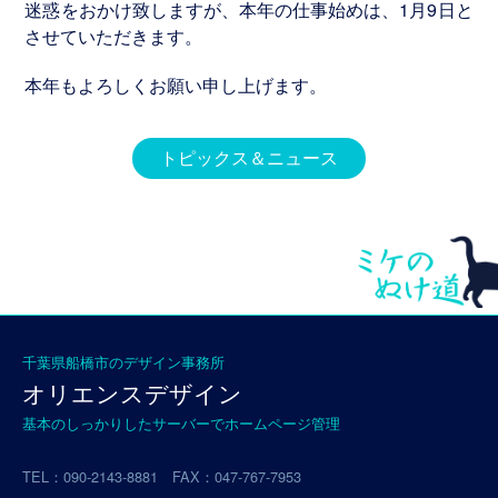
迷惑をおかけ致しますが、本年の仕事始めは、1月9日と
ラ
させていただきます。
シ
実
本年もよろしくお願い申し上げます。
績
トピックス＆ニュース
名
刺・
封
筒・
他
実
績
千葉県船橋市のデザイン事務所
Logomark
オリエンスデザイン
基本のしっかりしたサーバーでホームページ管理
ロ
ゴ
TEL：090-2143-8881 FAX：047-767-7953
マ