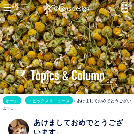
ホ
ー
ム
お
問
合
せ
Website
ホ
ホーム
›
トピックス＆ニュース
› あけましておめでとうござい
ー
ます。
ム
ペ
あけましておめでとうござ
ー
います。
ジ