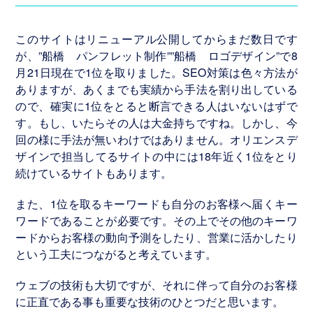
制
作・
このサイトはリニューアル公開してからまだ数日です
管
が、”船橋 パンフレット制作””船橋 ロゴデザイン”で8
理
月21日現在で1位を取りました。SEO対策は色々方法が
ありますが、あくまでも実績から手法を割り出している
ので、確実に1位をとると断言できる人はいないはずで
ホ
す。もし、いたらその人は大金持ちですね。しかし、今
ー
回の様に手法が無いわけではありません。オリエンスデ
ム
ザインで担当してるサイトの中には18年近く1位をとり
ペ
続けているサイトもあります。
ー
ジ
また、1位を取るキーワードも自分のお客様へ届くキー
制
ワードであることが必要です。その上でその他のキーワ
作
ードからお客様の動向予測をしたり、営業に活かしたり
実
という工夫につながると考えています。
績
Graphics
ウェブの技術も大切ですが、それに伴って自分のお客様
に正直である事も重要な技術のひとつだと思います。