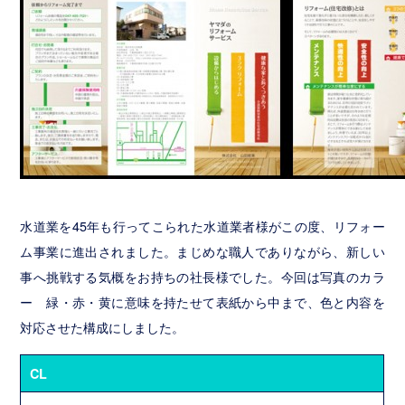
制
作・
管
理
ホ
ー
ム
ペ
水道業を45年も行ってこられた水道業者様がこの度、リフォー
ー
ム事業に進出されました。まじめな職人でありながら、新しい
ジ
制
事へ挑戦する気概をお持ちの社長様でした。今回は写真のカラ
作
ー 緑・赤・黄に意味を持たせて表紙から中まで、色と内容を
実
対応させた構成にしました。
績
Graphics
CL