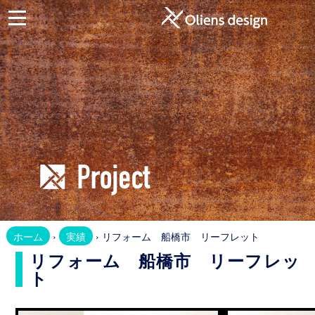
ホ
ー
ム
お
問
合
せ
Website
ホ
ホーム
›
実績
› リフォーム 船橋市 リーフレット
ー
リフォーム 船橋市 リーフレッ
ム
ト
ペ
ー
ジ