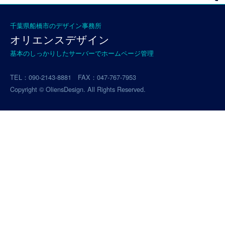
ラ
シ
千葉県船橋市のデザイン事務所
実
オリエンスデザイン
績
基本のしっかりしたサーバーでホームページ管理
TEL：090-2143-8881 FAX：047-767-7953
名
Copyright © OliensDesign. All Rights Reserved.
刺・
封
筒・
他
実
績
Logomark
ロ
ゴ
マ