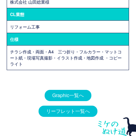
株式会社 山田総業様
グ
ラ
CL業態
フ
ィ
リフォーム工事
ッ
仕様
ク
デ
チラシ作成・両面・A4 三つ折り・フルカラー・マットコ
ザ
ート紙・現場写真撮影・イラスト作成・地図作成 ・コピー
イ
ライト
ン
パ
Graphic一覧へ
ン
フ
リーフレット一覧へ
レ
ッ
ト・
チ