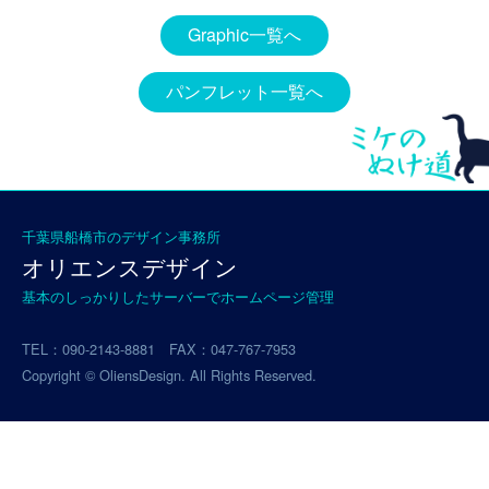
エ
Graphic一覧へ
ン
ス
パンフレット一覧へ
デ
ザ
イ
ン
に
つ
千葉県船橋市のデザイン事務所
い
オリエンスデザイン
て
基本のしっかりしたサーバーでホームページ管理
TEL：090-2143-8881 FAX：047-767-7953
個
Copyright © OliensDesign. All Rights Reserved.
人
情
報
保
護