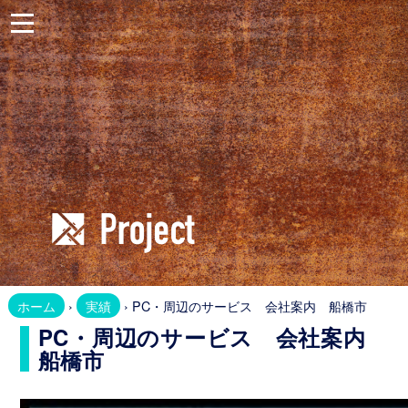
ホ
ー
ム
お
問
合
せ
Website
ホ
ホーム
›
実績
› PC・周辺のサービス 会社案内 船橋市
ー
PC・周辺のサービス 会社案内
ム
船橋市
ペ
ー
ジ