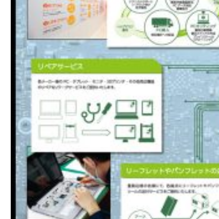
ラ
シ
実
績
名
刺・
封
筒・
他
実
績
Logomark
ロ
ゴ
マ