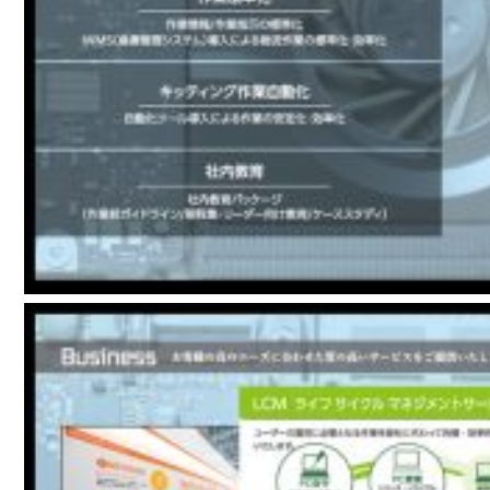
グ
ラ
フ
ィ
ッ
ク
デ
ザ
イ
ン
パ
ン
フ
レ
ッ
ト・
チ