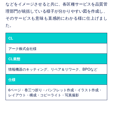
撮
などをイメージさせると共に、各区種サービスを品質管
影
理部門が統括している様子が分かりやすい図を作成し、
事
そのサービスも意味も直感的にわかる様に仕上げまし
業
た。
About
us
CL
ト
アーク株式会社様
ピ
ッ
CL業態
ク
ス・
情報機器のキッティング、リペア＆リワーク、BPOなど
コ
仕様
ラ
ム
6ページ・巻三つ折り・パンフレット作成・イラスト作成・
レイアウト・構成・コピーライト・写真撮影
オ
リ