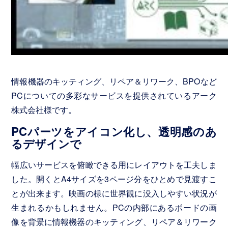
ー
ク・
ロ
ゴ
タ
イ
プ
情報機器のキッティング、リペア＆リワーク、BPOなど
PCについての多彩なサービスを提供されているアーク
株式会社様です。
ロ
ゴ
PCパーツをアイコン化し、透明感のあ
実
るデザインで
績
幅広いサービスを俯瞰できる用にレイアウトを工夫しま
Photo
&
した。開くとA4サイズを3ページ分をひとめで見渡すこ
Service
とが出来ます。映画の様に世界観に没入しやすい状況が
写
生まれるかもしれません。PCの内部にあるボードの画
真
像を背景に情報機器のキッティング、リペア＆リワーク