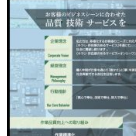
制
作・
管
理
ホ
ー
ム
ペ
ー
ジ
制
作
実
績
Graphics