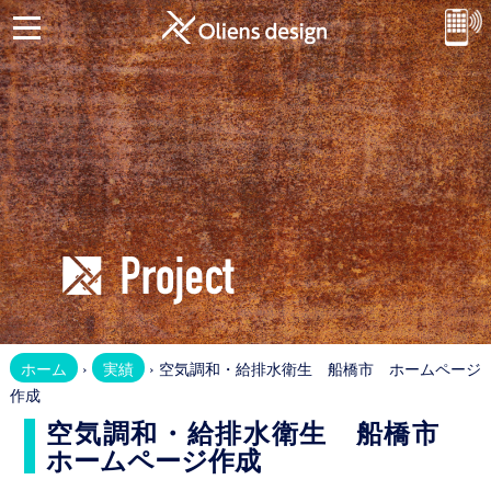
ホ
ー
ム
お
問
合
せ
Website
ホ
ホーム
›
実績
› 空気調和・給排水衛生 船橋市 ホームページ
ー
作成
ム
空気調和・給排水衛生 船橋市
ペ
ホームページ作成
ー
ジ