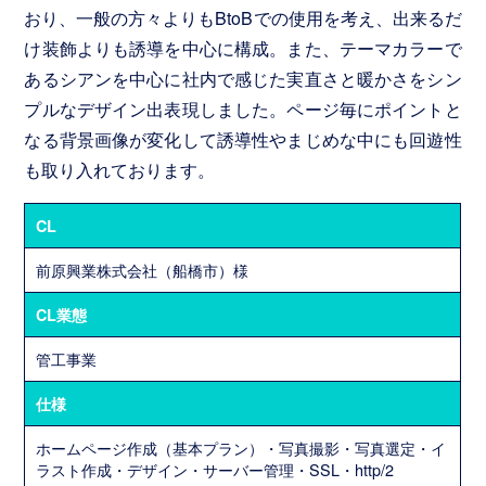
グ
おり、一般の方々よりもBtoBでの使用を考え、出来るだ
ラ
け装飾よりも誘導を中心に構成。また、テーマカラーで
フ
あるシアンを中心に社内で感じた実直さと暖かさをシン
ィ
プルなデザイン出表現しました。ページ毎にポイントと
ッ
なる背景画像が変化して誘導性やまじめな中にも回遊性
ク
デ
も取り入れております。
ザ
イ
CL
ン
前原興業株式会社（船橋市）様
CL業態
パ
ン
管工事業
フ
レ
仕様
ッ
ホームページ作成（基本プラン）・写真撮影・写真選定・イ
ト・
ラスト作成・デザイン・サーバー管理・SSL・http/2
チ