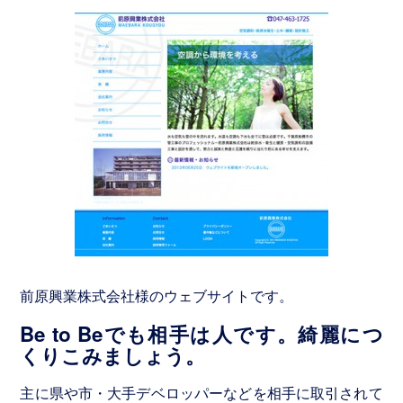
制
作・
管
理
ホ
ー
ム
ペ
ー
ジ
制
作
前原興業株式会社様のウェブサイトです。
実
Be to Beでも相手は人です。綺麗につ
績
くりこみましょう。
Graphics
主に県や市・大手デベロッパーなどを相手に取引されて